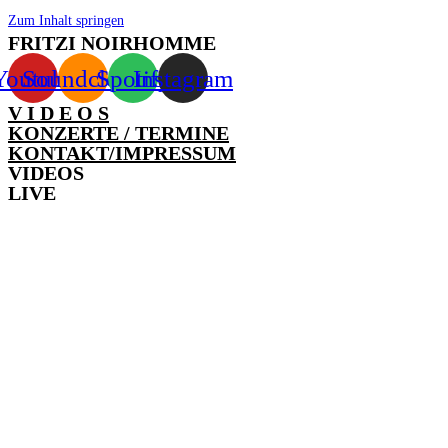
Zum Inhalt springen
FRITZI NOIRHOMME
Youtube
Soundcloud
Spotify
Instagram
V I D E O S
KONZERTE / TERMINE
KONTAKT/IMPRESSUM
VIDEOS
LIVE